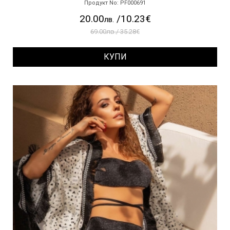
Продукт No: PF000691
20.00
/10.23€
лв.
69.00лв./ 35.28€
КУПИ