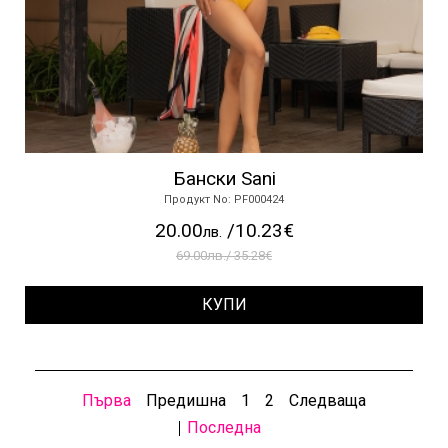
Бански Sani
Продукт No: PF000424
20.00
/10.23€
лв.
69.00лв./ 35.28€
КУПИ
Първа
Предишна
1
2
Следваща
Последна