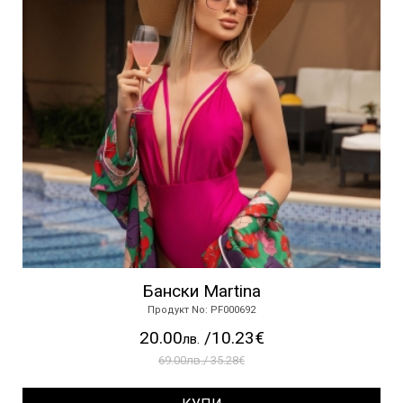
Бански Martina
Продукт No: PF000692
20.00
/10.23€
лв.
69.00лв./ 35.28€