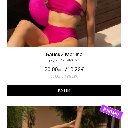
Бански Marlina
Продукт No: PF000423
20.00
/10.23€
лв.
69.00лв./ 35.28€
КУПИ
PROMO