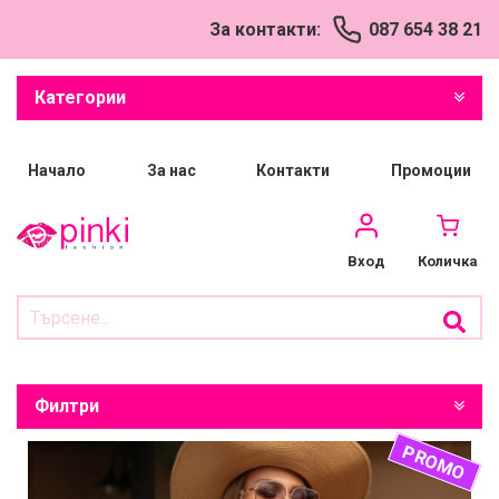
За контакти:
087 654 38 21
Категории
Начало
За нас
Контакти
Промоции
Количка
Вход
Филтри
PROMO