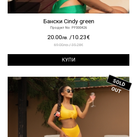
Бански Cindy green
Продукт No: PF000426
20.00
/10.23€
лв.
69.00лв./ 35.28€
КУПИ
S
O
L
D
U
O
T