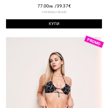
77.00
/39.37€
лв.
110.00лв./ 56.24€
КУПИ
PROMO