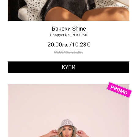
Бански Shine
Продукт No: PF000690
20.00
/10.23€
лв.
69.00лв./ 35.28€
КУПИ
PROMO