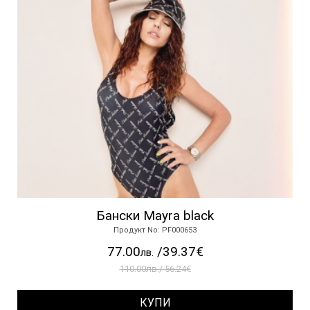
Бански Mayra black
Продукт No: PF000653
77.00
/39.37€
лв.
110.00лв./ 56.24€
КУПИ