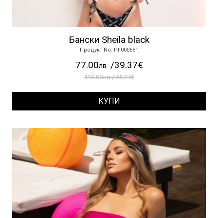
Бански Sheila black
Продукт No: PF000651
77.00
/39.37€
лв.
110.00лв./ 56.24€
КУПИ