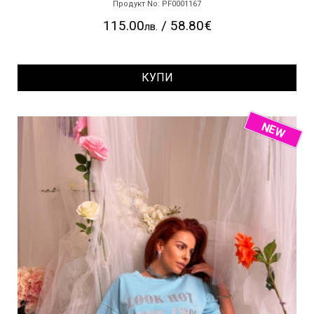
Продукт No: PF0001167
115.00
/ 58.80€
лв.
КУПИ
NEW