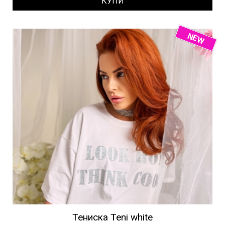
КУПИ
NEW
Тениска Teni white