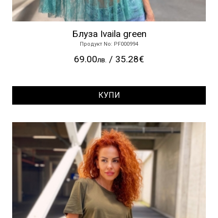
Блуза Ivaila green
Продукт No: PF000994
69.00
/ 35.28€
лв.
КУПИ