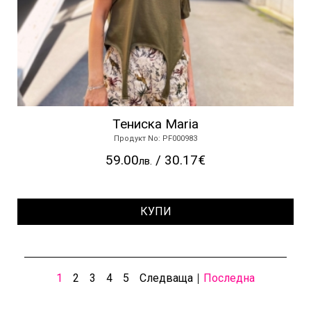
Тениска Maria
Продукт No: PF000983
59.00
/ 30.17€
лв.
КУПИ
1
2
3
4
5
Следваща
Последна