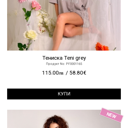
Тениска Teni grey
Продукт No: PF0001165
115.00
/ 58.80€
лв.
КУПИ
NEW