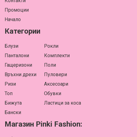
Контакти
Промоции
Начало
Категории
Блузи
Рокли
Панталони
Комплекти
Гащеризони
Поли
Връхни дрехи
Пуловери
Ризи
Аксесоари
Топ
Обувки
Бижута
Ластици за коса
Бански
Магазин Pinki Fashion: