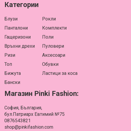
Категории
Блузи
Рокли
Панталони
Комплекти
Гащеризони
Поли
Връхни дрехи
Пуловери
Ризи
Аксесоари
Топ
Обувки
Бижута
Ластици за коса
Бански
Магазин Pinki Fashion:
София, България,
бул.Патриарх Евтимий №75
0876543821
shop@pinkifashion.com