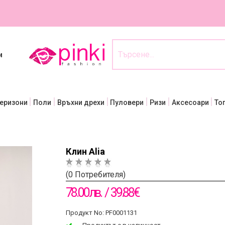
и
еризони
Поли
Връхни дрехи
Пуловери
Ризи
Аксесоари
То
Клин Alia
(0 Потребителя)
78.00лв. / 39.88€
Продукт No: PF0001131