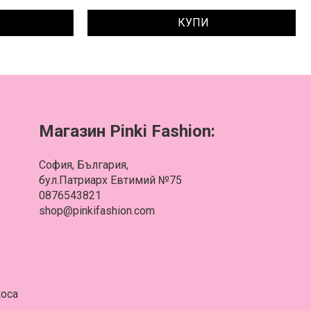
КУПИ
Магазин Pinki Fashion:
София, България,
бул.Патриарх Евтимий №75
0876543821
shop@pinkifashion.com
коса