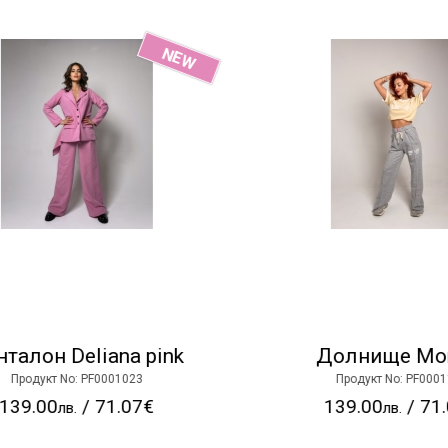
NEW
алон Deliana pink
Долнище Mora
Продукт No: PF0001023
Продукт No: PF000114
39.00
/ 71.07€
139.00
/ 71.0
лв.
лв.