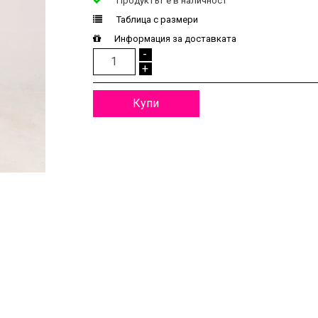
Продуктът e в наличност
Таблица с размери
Информация за доставката
-
+
Купи