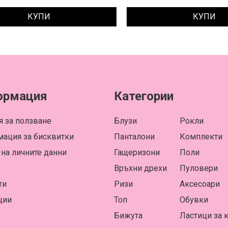
КУПИ
КУПИ
ормация
Категории
я за ползване
Блузи
Рокли
ация за бисквитки
Панталони
Комплекти
 на личните данни
Гащеризони
Поли
Връхни дрехи
Пуловери
ти
Ризи
Аксесоари
ции
Топ
Обувки
Бижута
Ластици за 