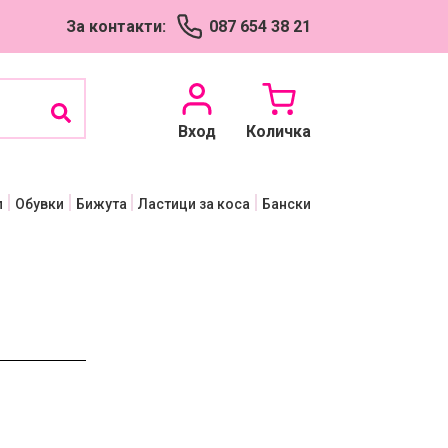
Успешно добавен
За контакти:
087 654 38 21
продукт в количката
Вход
Количка
п
Обувки
Бижута
Ластици за коса
Бански