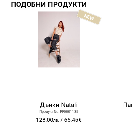
ПОДОБНИ ПРОДУКТИ
NEW
Дънки Natali
Пант
Продукт No: PF0001135
128.00
/ 65.45€
1
лв.