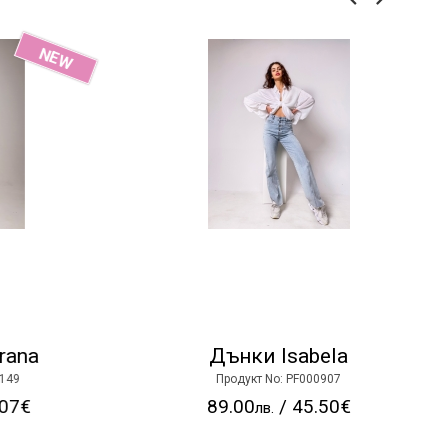
NEW
na
Дънки Isabela
9
Продукт No: PF000907
7€
89.00
/ 45.50€
лв.