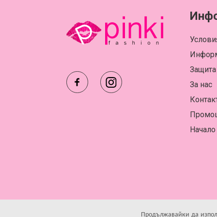
Инф
Услови
Информ
Защита
За нас
Контак
Промо
Начало
Всички права запазени © 2026 Pinki Fash
Продължавайки да използв