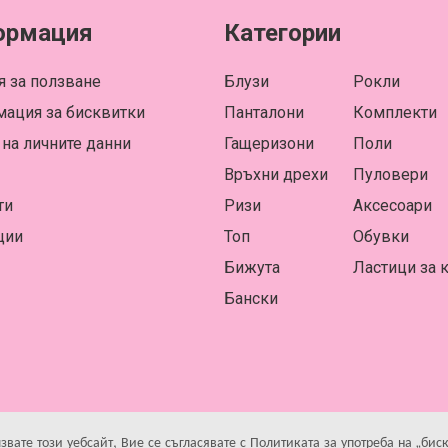
ормация
Категории
я за ползване
Блузи
Рокли
ация за бисквитки
Панталони
Комплекти
 на личните данни
Гащеризони
Поли
Връхни дрехи
Пуловери
ти
Ризи
Аксесоари
ции
Топ
Обувки
Бижута
Ластици за 
Бански
ion
ИЗГ
ате този уебсайт, Вие се съгласявате с Политиката за употреба на „бис