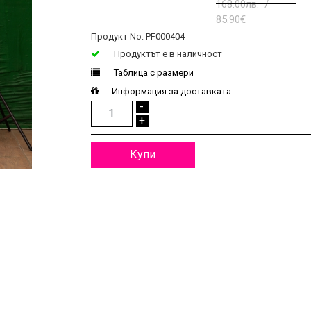
168.00лв. /
85.90€
Продукт No: PF000404
Продуктът e в наличност
Таблица с размери
Информация за доставката
-
+
Купи