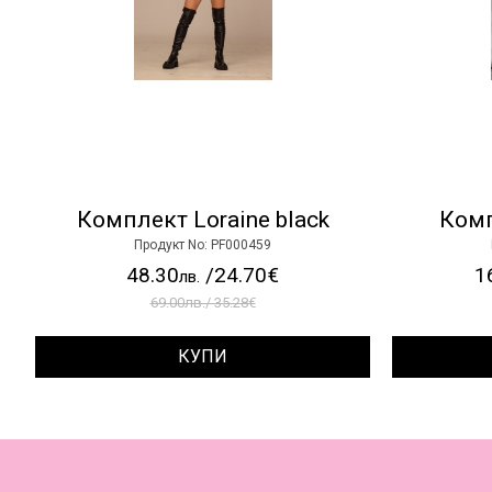
Комплект Loraine black
Комп
Продукт No: PF000459
48.30
/24.70€
1
лв.
69.00лв./ 35.28€
КУПИ