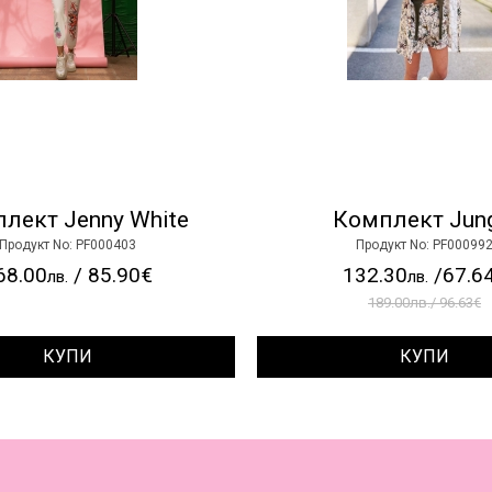
лект Jenny White
Комплект Jun
Продукт No: PF000403
Продукт No: PF00099
68.00
/ 85.90€
132.30
/67.6
лв.
лв.
189.00лв./ 96.63€
КУПИ
КУПИ