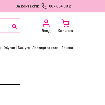
Успешно добавен
За контакти:
087 654 38 21
продукт в количката
Вход
Количка
п
Обувки
Бижута
Ластици за коса
Бански