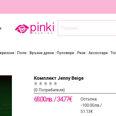
и
еризони
Поли
Връхни дрехи
Пуловери
Ризи
Аксесоари
То
Комплект Jenny Beige
(0 Потребителя)
68.00лв. / 34.77€
Остъпка:
-100.00лв./
51.13€