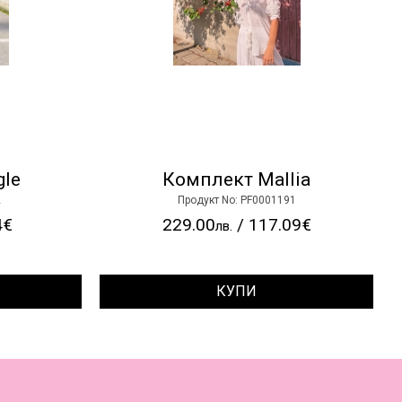
gle
Комплект Mallia
2
Продукт No: PF0001191
4€
229.00
/ 117.09€
лв.
КУПИ