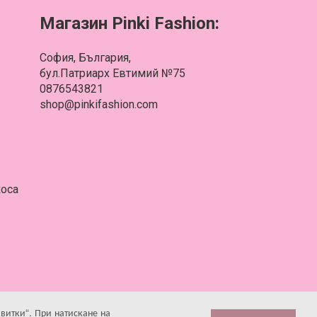
Магазин Pinki Fashion:
София, България,
бул.Патриарх Евтимий №75
0876543821
shop@pinkifashion.com
коса
РАЖДАНЕ И ПОДДРЪЖКА
квитки“. При натискане на