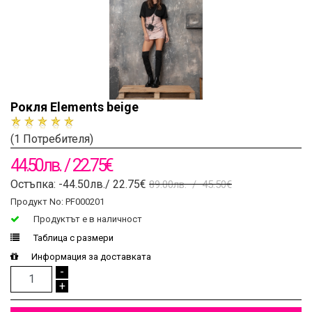
Рокля Elements beige
(1 Потребителя)
44.50лв. / 22.75€
Остъпка: -44.50лв./ 22.75€
89.00лв. / 45.50€
Продукт No: PF000201
Продуктът e в наличност
Таблица с размери
Информация за доставката
-
+