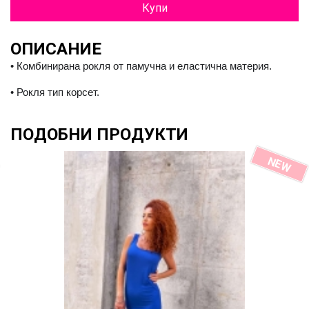
Купи
ОПИСАНИЕ
• Комбинирана рокля от памучна и еластична материя.
• Рокля тип корсет.
ПОДОБНИ ПРОДУКТИ
N
E
W
R
O
M
P
O