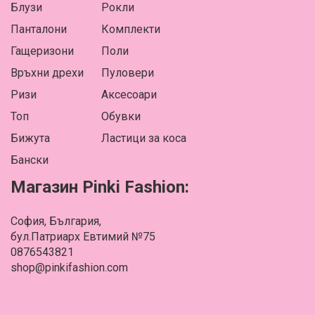
Блузи
Рокли
Панталони
Комплекти
Гащеризони
Поли
Връхни дрехи
Пуловери
Ризи
Аксесоари
Топ
Обувки
Бижута
Ластици за коса
Бански
Магазин Pinki Fashion:
София, България,
бул.Патриарх Евтимий №75
0876543821
shop@pinkifashion.com