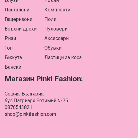
Блузи
Рокли
Панталони
Комплекти
Гащеризони
Поли
Връхни дрехи
Пуловери
Ризи
Аксесоари
Топ
Обувки
Бижута
Ластици за коса
Бански
Магазин Pinki Fashion:
София, България,
бул.Патриарх Евтимий №75
0876543821
shop@pinkifashion.com