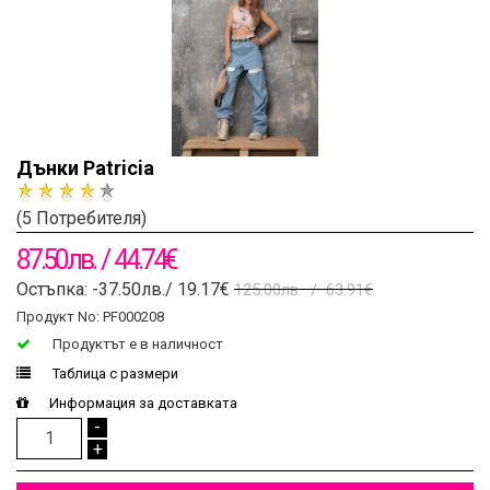
Дънки Patricia
(5 Потребителя)
87.50лв. / 44.74€
Остъпка: -37.50лв./ 19.17€
125.00лв. / 63.91€
Продукт No: PF000208
Продуктът e в наличност
Таблица с размери
Информация за доставката
-
+