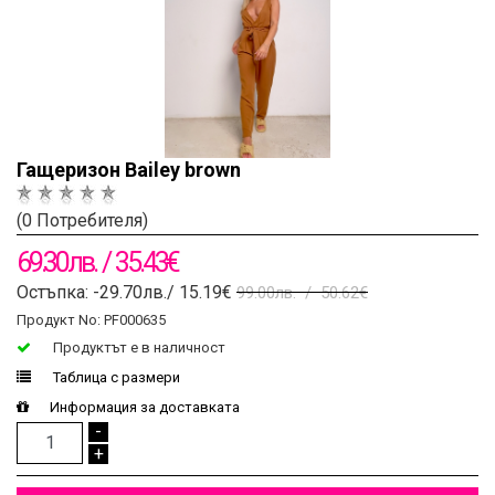
Гащеризон Bailey brown
(0 Потребителя)
69.30лв. / 35.43€
Остъпка: -29.70лв./ 15.19€
99.00лв. / 50.62€
Продукт No: PF000635
Продуктът e в наличност
Таблица с размери
Информация за доставката
-
+