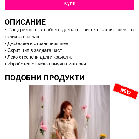
Купи
ОПИСАНИЕ
• Гащеризон с дълбоко деколте, висока талия, шев на
талията с колан.
• Джобоове в страничния шев.
• Скрит цип в задната част.
• Леко стеснени дълги крачоли.
• Изработен от мека памучна материя.
ПОДОБНИ ПРОДУКТИ
N
E
W
R
O
M
P
O