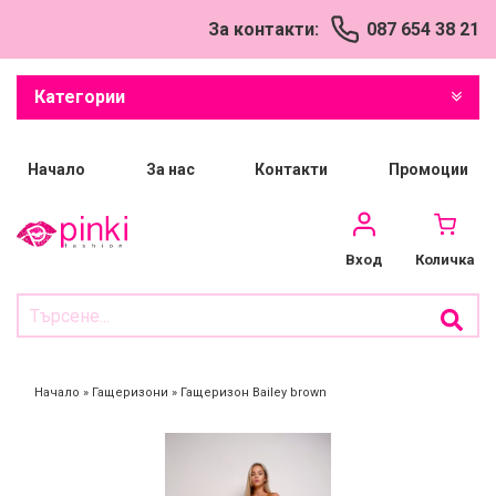
За контакти:
087 654 38 21
Успешно добавен
продукт в количката
Категории
Начало
За нас
Контакти
Промоции
Количка
Вход
Начало
»
Гащеризони
»
Гащеризон Bailey brown