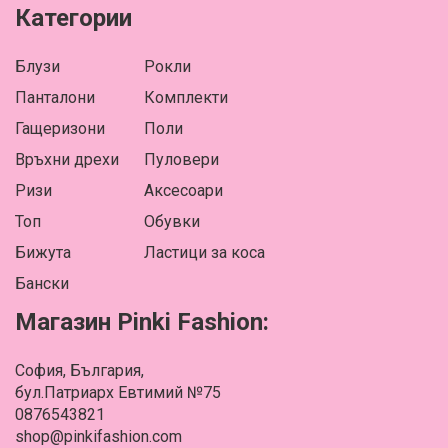
Категории
Блузи
Рокли
Панталони
Комплекти
Гащеризони
Поли
Връхни дрехи
Пуловери
Ризи
Аксесоари
Топ
Обувки
Бижута
Ластици за коса
Бански
Магазин Pinki Fashion:
София, България,
бул.Патриарх Евтимий №75
0876543821
shop@pinkifashion.com